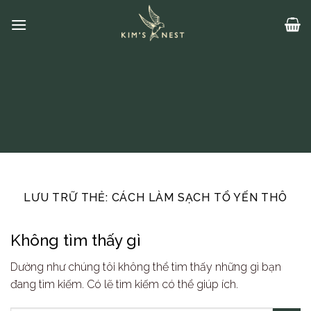
Bỏ
qua
nội
dung
LƯU TRỮ THẺ:
CÁCH LÀM SẠCH TỔ YẾN THÔ
Không tìm thấy gì
Dường như chúng tôi không thể tìm thấy những gì bạn
đang tìm kiếm. Có lẽ tìm kiếm có thể giúp ích.