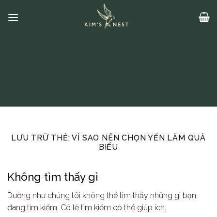
Bỏ
qua
nội
dung
LƯU TRỮ THẺ:
VÌ SAO NÊN CHỌN YẾN LÀM QUÀ
BIẾU
Không tìm thấy gì
Dường như chúng tôi không thể tìm thấy những gì bạn
đang tìm kiếm. Có lẽ tìm kiếm có thể giúp ích.