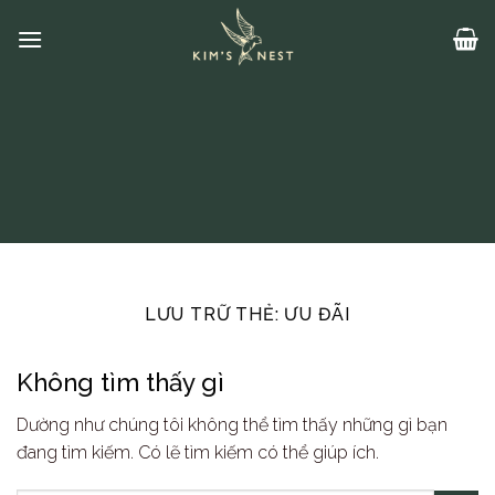
Bỏ
qua
nội
dung
LƯU TRỮ THẺ:
ƯU ĐÃI
Không tìm thấy gì
Dường như chúng tôi không thể tìm thấy những gì bạn
đang tìm kiếm. Có lẽ tìm kiếm có thể giúp ích.