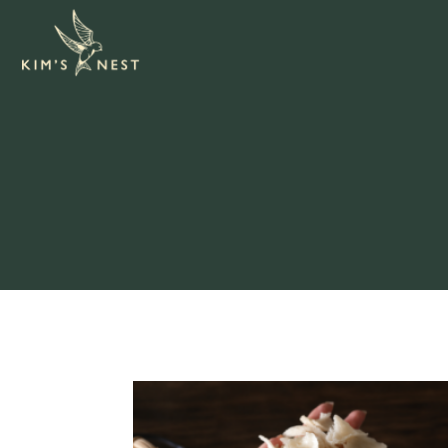
Bỏ
qua
nội
dung