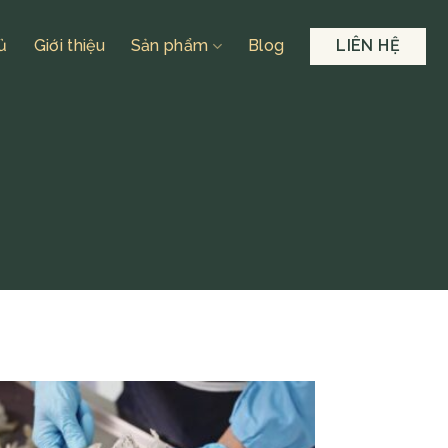
LIÊN HỆ
ủ
Giới thiệu
Sản phẩm
Blog