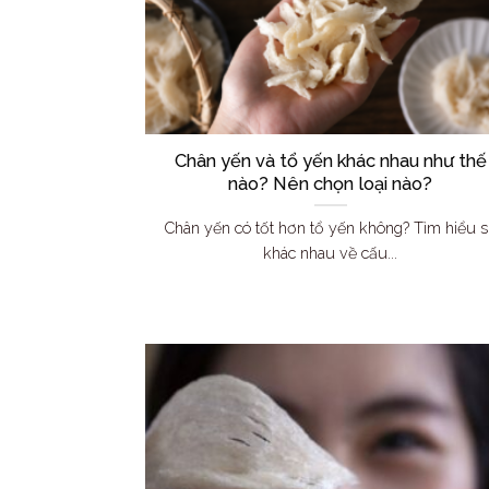
Chân yến và tổ yến khác nhau như thế
nào? Nên chọn loại nào?
Chân yến có tốt hơn tổ yến không? Tìm hiểu 
khác nhau về cấu...