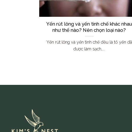
Yến rút lông và yến tinh chế khác nha
như thế nào? Nên chọn loại nào?
Yến rút lông và yến tinh chế đều là tổ yến đã
được làm sạch,...