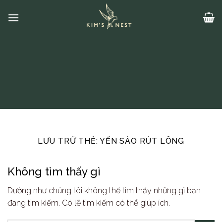
Bỏ
qua
nội
dung
LƯU TRỮ THẺ:
YẾN SÀO RÚT LÔNG
Không tìm thấy gì
Dường như chúng tôi không thể tìm thấy những gì bạn
đang tìm kiếm. Có lẽ tìm kiếm có thể giúp ích.