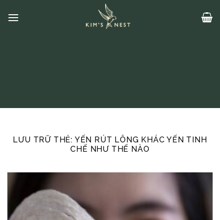
Bỏ
qua
nội
dung
LƯU TRỮ THẺ:
YẾN RÚT LÔNG KHÁC YẾN TINH
CHẾ NHƯ THẾ NÀO