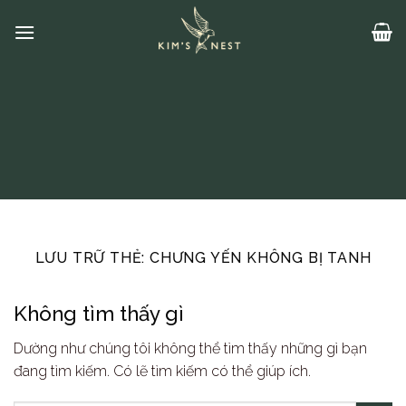
Bỏ
qua
nội
dung
LƯU TRỮ THẺ:
CHƯNG YẾN KHÔNG BỊ TANH
Không tìm thấy gì
Dường như chúng tôi không thể tìm thấy những gì bạn
đang tìm kiếm. Có lẽ tìm kiếm có thể giúp ích.