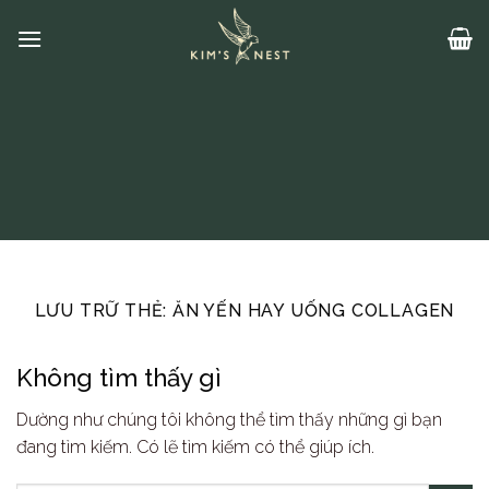
Bỏ
qua
nội
dung
LƯU TRỮ THẺ:
ĂN YẾN HAY UỐNG COLLAGEN
Không tìm thấy gì
Dường như chúng tôi không thể tìm thấy những gì bạn
đang tìm kiếm. Có lẽ tìm kiếm có thể giúp ích.