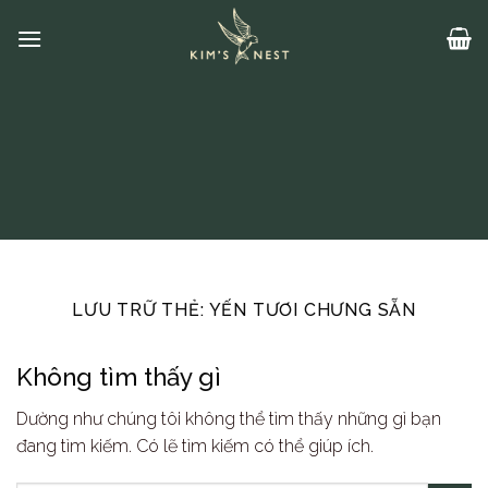
Bỏ
qua
nội
dung
LƯU TRỮ THẺ:
YẾN TƯƠI CHƯNG SẴN
Không tìm thấy gì
Dường như chúng tôi không thể tìm thấy những gì bạn
đang tìm kiếm. Có lẽ tìm kiếm có thể giúp ích.