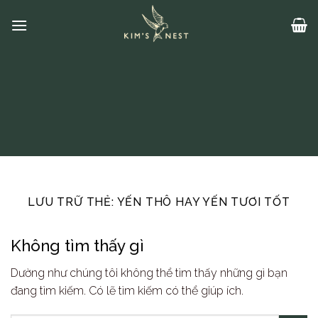
Bỏ
qua
nội
dung
LƯU TRỮ THẺ:
YẾN THÔ HAY YẾN TƯƠI TỐT
Không tìm thấy gì
Dường như chúng tôi không thể tìm thấy những gì bạn
đang tìm kiếm. Có lẽ tìm kiếm có thể giúp ích.